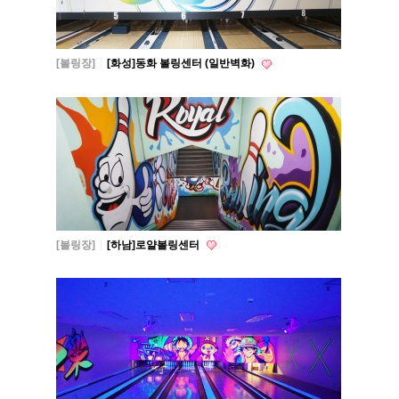
[볼링장]
[화성]동화 볼링센터 (일반벽화)
[볼링장]
[하남]로얄볼링센터