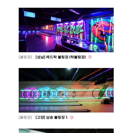
[볼링장]
[성남] 레드락 볼링장 (락볼링장)
[볼링장]
[고양] 삼송 볼링장 1