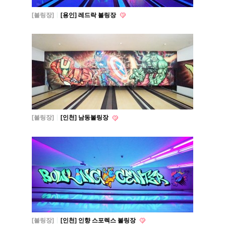
[볼링장]
[용인] 레드락 볼링장
[볼링장]
[인천] 남동볼링장
[볼링장]
[인천] 인향 스포렉스 볼링장